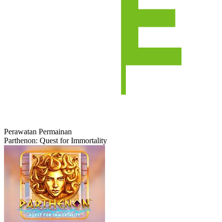
Perawatan Permainan
Parthenon: Quest for Immortality