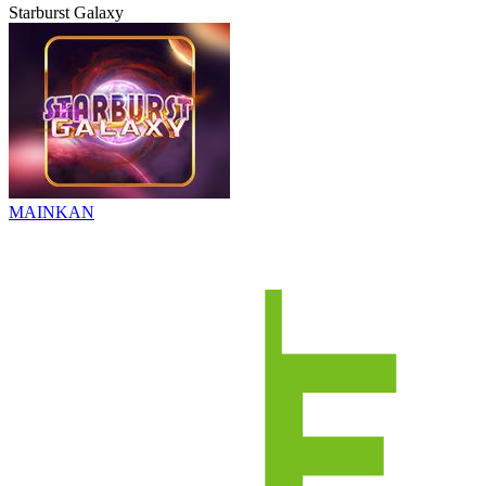
Starburst Galaxy
MAINKAN