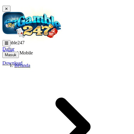
✕
igamble247
Daftar
Aplikasi Mobile
Masuk
Download
Beranda