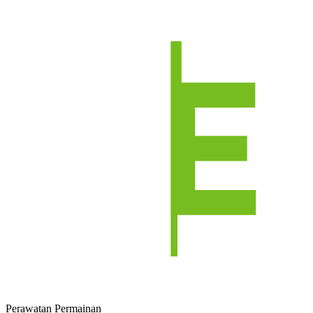
Perawatan Permainan