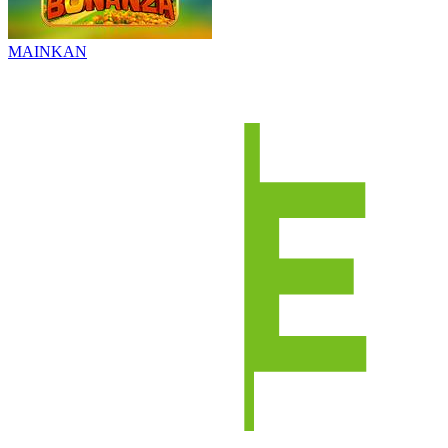
MAINKAN