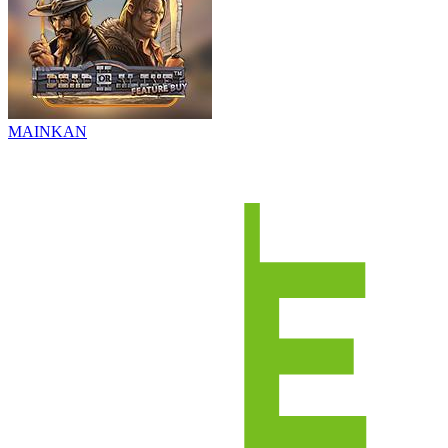
MAINKAN