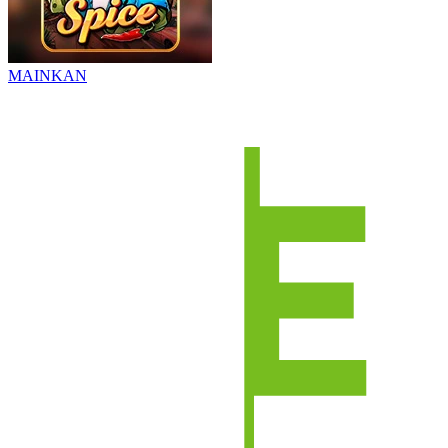
MAINKAN