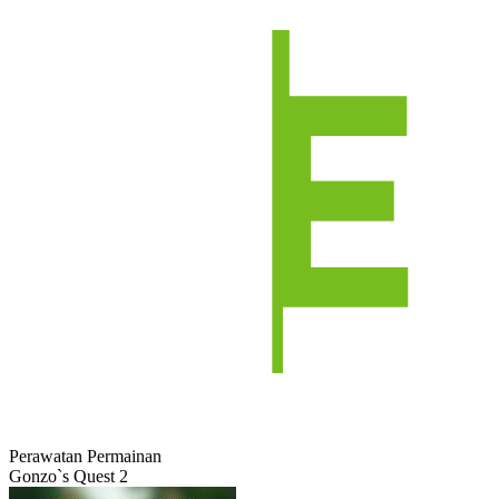
Perawatan Permainan
Gonzo`s Quest 2