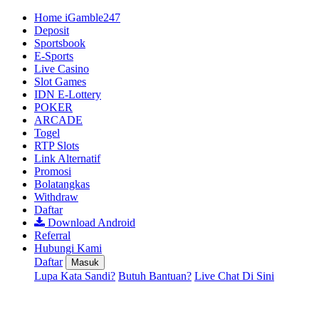
Home iGamble247
Deposit
Sportsbook
E-Sports
Live Casino
Slot Games
IDN E-Lottery
POKER
ARCADE
Togel
RTP Slots
Link Alternatif
Promosi
Bolatangkas
Withdraw
Daftar
Download Android
Referral
Hubungi Kami
Daftar
Masuk
Lupa Kata Sandi?
Butuh Bantuan?
Live Chat Di Sini