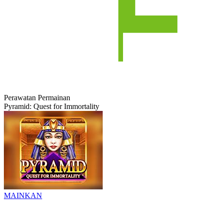
Perawatan Permainan
Pyramid: Quest for Immortality
MAINKAN