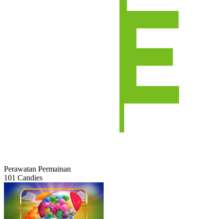
Perawatan Permainan
101 Candies