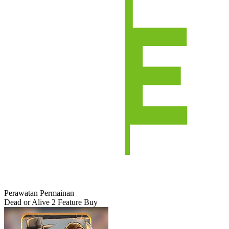
Perawatan Permainan
Dead or Alive 2 Feature Buy