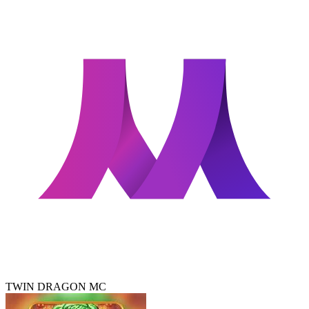
TWIN DRAGON MC