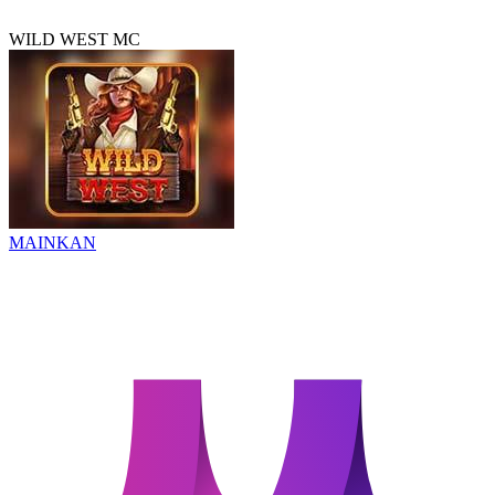
WILD WEST MC
MAINKAN