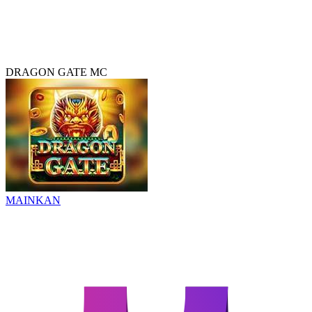
DRAGON GATE MC
MAINKAN