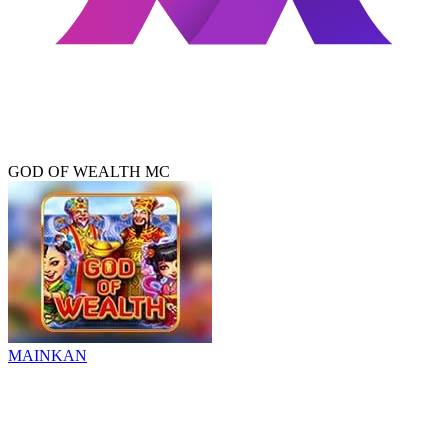
GOD OF WEALTH MC
MAINKAN