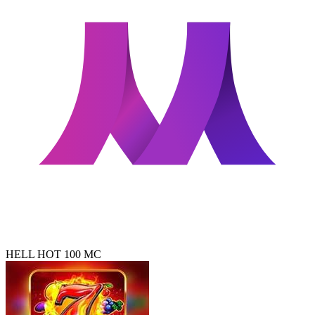
HELL HOT 100 MC