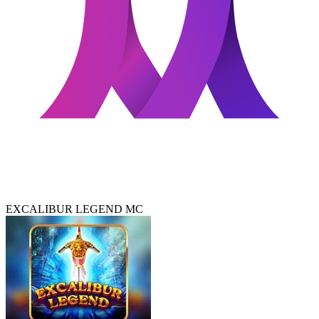
EXCALIBUR LEGEND MC