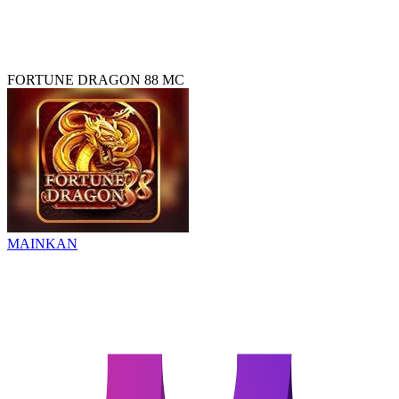
FORTUNE DRAGON 88 MC
MAINKAN