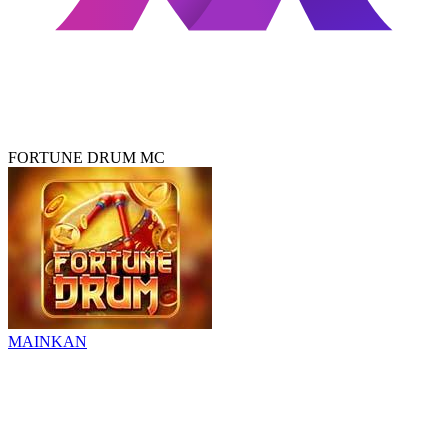
FORTUNE DRUM MC
MAINKAN