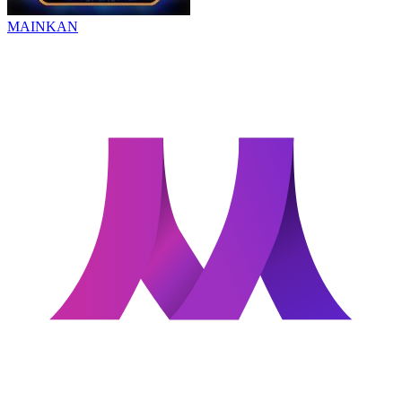
MAINKAN