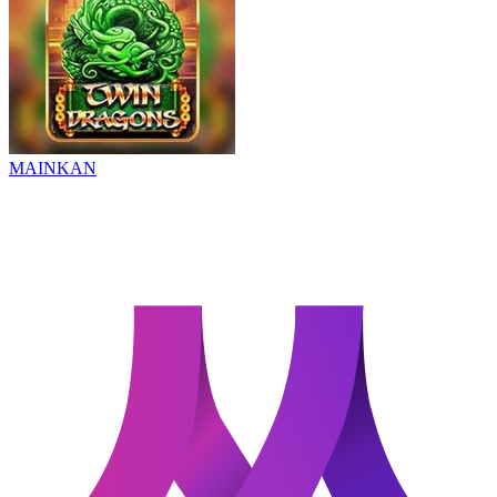
MAINKAN