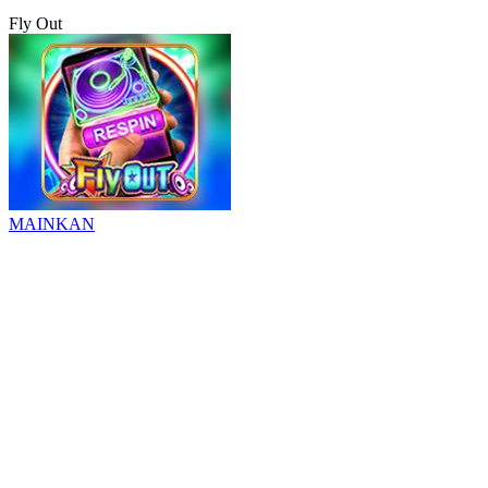
Fly Out
MAINKAN