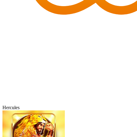
Hercules