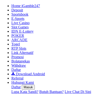
Home iGamble247
Deposit
Sportsbook
E-Sports
Live Casino
Slot Games
IDN E-Lottery
POKER
ARCADE
Togel
RTP Slots
Link Alternatif
Promosi
Bolatangkas
Withdraw
Daftar
Download Android
Referral
Hubungi Kami
Daftar
Masuk
Lupa Kata Sandi?
Butuh Bantuan?
Live Chat Di Sini