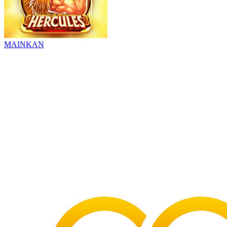
MAINKAN