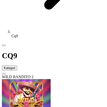
Cq9
CQ9
Kategori
WILD BANDITO 2