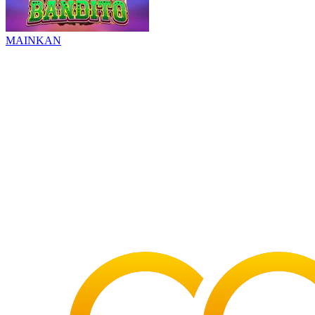
MAINKAN