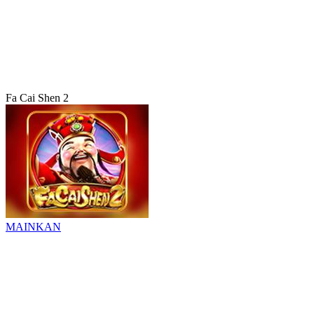
Fa Cai Shen 2
MAINKAN