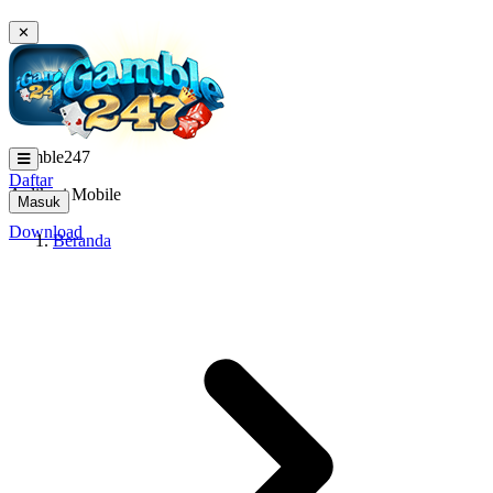
✕
igamble247
Daftar
Aplikasi Mobile
Masuk
Download
Beranda