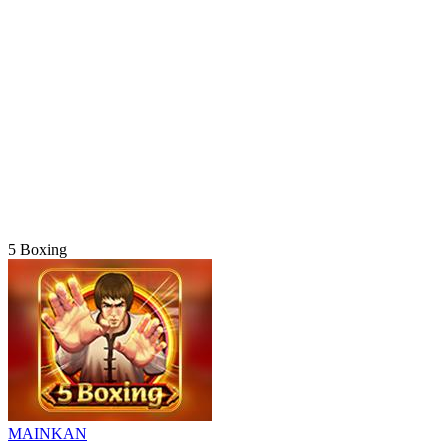
5 Boxing
MAINKAN